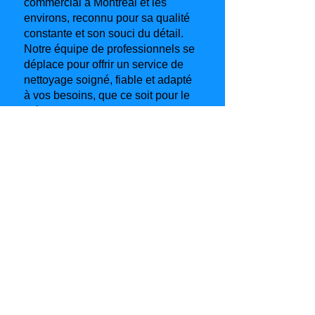
commercial à Montréal et les
environs, reconnu pour sa qualité
constante et son souci du détail.
Notre équipe de professionnels se
déplace pour offrir un service de
nettoyage soigné, fiable et adapté
à vos besoins, que ce soit pour le
ménage de votre maison, condo
ou espace commercial.
Notre mission va bien au-delà du
ménage : assurer votre entière
satisfaction, du premier contact
jusqu’aux dernières finitions.
Parce qu’au cœur de chaque
service de nettoyage et d’entretien
ménager que ce soit résidentiel
ou commercial, votre satisfaction
demeure notre priorité absolue.
Informations