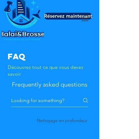
Réservez maintenant
FAQ
Découvrez tout ce que vous devez
savoir
Frequently asked questions
RESENSD
Nettoyage en profondeur
Nettoyage de base RES